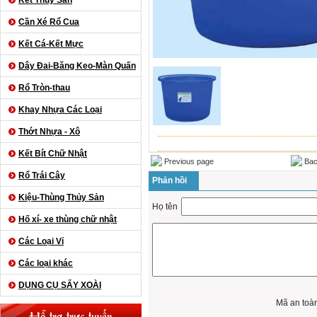
Kết Thủy Sản
Cần Xé Rổ Cua
Kết Cá-Kết Mực
Dây Đai-Băng Keo-Màn Quấn
Rổ Tròn-thau
Khay Nhựa Các Loại
Thớt Nhựa - Xô
Kết Bít Chữ Nhật
Previous page
Bac
Rổ Trái Cây
Phản hồi
Kiệu-Thùng Thủy Sản
Họ tên
Hố xí- xe thùng chữ nhật
Các Loại Vỉ
Các loại khác
DỤNG CỤ SẤY XOÀI
Mã an toà
Hỗ trợ trực tuyến