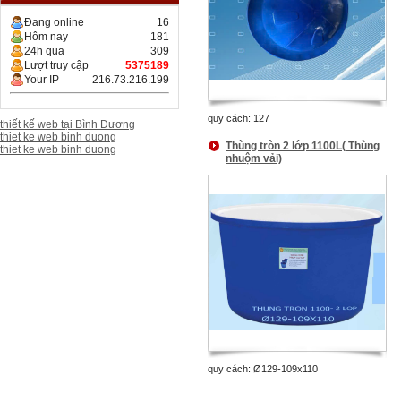
Đang online
16
Hôm nay
181
24h qua
309
Lượt truy cập
5375189
Your IP
216.73.216.199
quy cách: 127
thiết kế web tại Bình Dương
thiet ke web binh duong
Thùng tròn 2 lớp 1100L( Thùng
thiet ke web binh duong
nhuộm vải)
quy cách: Ø129-109x110