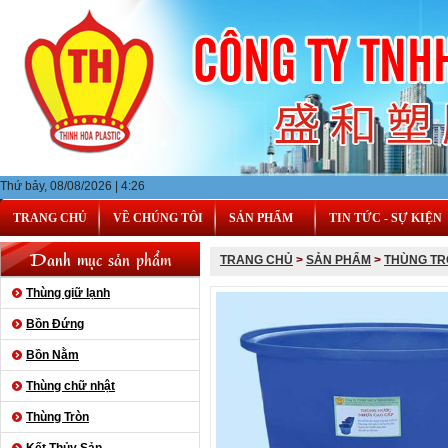
Thứ bảy, 08/08/2026 | 4:26
TRANG CHỦ
VỀ CHÚNG TÔI
SẢN PHẨM
TIN TỨC - SỰ KIỆN
Danh mục sản phẩm
TRANG CHỦ
>
SẢN PHẨM
>
THÙNG TR
Thùng giữ lạnh
Bồn Đứng
Bồn Nằm
Thùng chữ nhật
Thùng Tròn