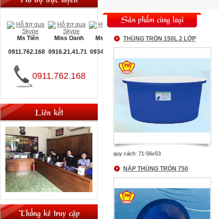
Sản phẩm cùng loại
Ms Tiến
Miss Oanh
Ms Nguyệt
THÙNG TRÒN 150L 2 LỚP
0911.762.168
0916.21.41.71
0934.093.660
0911.762.168
Liên kết
quy cách: 71-56x53
NẮP THÙNG TRÒN 750
Thống kê truy cập