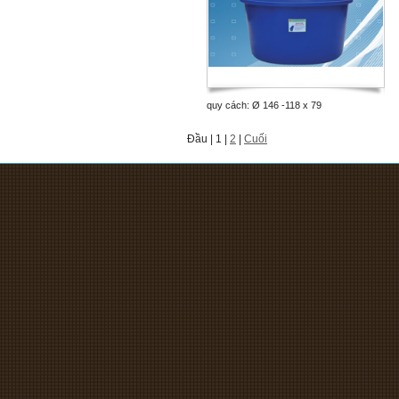
quy cách: Ø 146 -118 x 79
Đầu | 1 |
2
|
Cuối