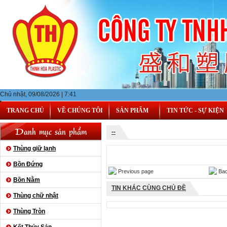
Chủ nhật, 09/08/2026 | 7:41
TRANG CHỦ
VỀ CHÚNG TÔI
SẢN PHẨM
TIN TỨC - SỰ KIỆN
Danh mục sản phẩm
--
Thùng giữ lạnh
Bồn Đứng
Previous page
Bac
Bồn Nằm
TIN KHÁC CÙNG CHỦ ĐỀ
Thùng chữ nhật
Thùng Tròn