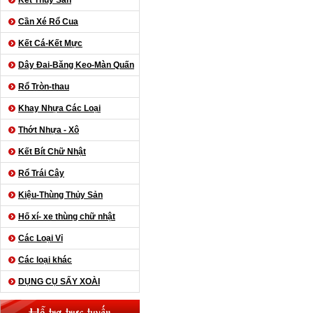
Kết Thủy Sản
Cần Xé Rổ Cua
Kết Cá-Kết Mực
Dây Đai-Băng Keo-Màn Quấn
Rổ Tròn-thau
Khay Nhựa Các Loại
Thớt Nhựa - Xô
Kết Bít Chữ Nhật
Rổ Trái Cây
Kiệu-Thùng Thủy Sản
Hố xí- xe thùng chữ nhật
Các Loại Vỉ
Các loại khác
DỤNG CỤ SẤY XOÀI
Hỗ trợ trực tuyến