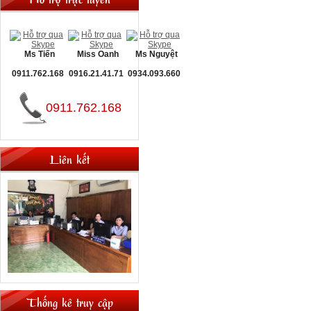
Ms Tiến
Miss Oanh
Ms Nguyệt
0911.762.168
0916.21.41.71
0934.093.660
0911.762.168
Liên kết
Thống kê truy cập