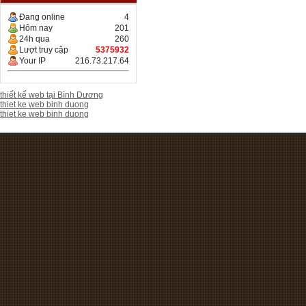
Đang online
4
Hôm nay
201
24h qua
260
Lượt truy cập
5375932
Your IP
216.73.217.64
thiết kế web tại Bình Dương
thiet ke web binh duong
thiet ke web binh duong