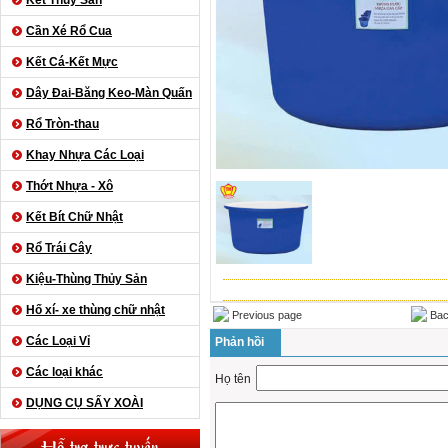
Kết Thủy Sản
Cần Xé Rổ Cua
Kết Cá-Kết Mực
Dây Đai-Băng Keo-Màn Quấn
Rổ Tròn-thau
Khay Nhựa Các Loại
Thớt Nhựa - Xô
Kết Bít Chữ Nhật
Rổ Trái Cây
Kiệu-Thùng Thủy Sản
Hố xí- xe thùng chữ nhật
Previous page
Bac
Các Loại Vỉ
Phản hồi
Các loại khác
Họ tên
DỤNG CỤ SẤY XOÀI
Hỗ trợ trực tuyến