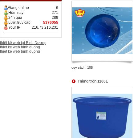
Đang online
6
Hôm nay
271
24h qua
289
Lượt truy cập
5376055
Your IP
216.73.216.231
thiết kế web tại Bình Dương
thiet ke web binh duong
thiet ke web binh duong
quy cách: 108
Thùng tròn 1100L