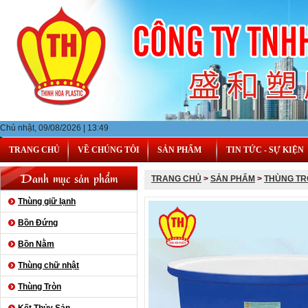
Chủ nhật, 09/08/2026 | 13:49
TRANG CHỦ
VỀ CHÚNG TÔI
SẢN PHẨM
TIN TỨC - SỰ KIỆN
Danh mục sản phẩm
TRANG CHỦ
>
SẢN PHẨM
>
THÙNG TR
Thùng giữ lạnh
Bồn Đứng
Bồn Nằm
Thùng chữ nhật
Thùng Tròn