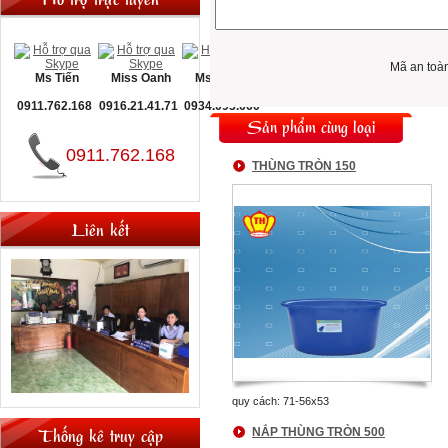
Mã an toà
Ms Tiến
Miss Oanh
Ms Nguyệt
0911.762.168
0916.21.41.71
0934.093.660
Sản phẩm cùng loại
0911.762.168
THÙNG TRÒN 150
Liên kết
quy cách: 71-56x53
Thống kê truy cập
NẮP THÙNG TRÒN 500