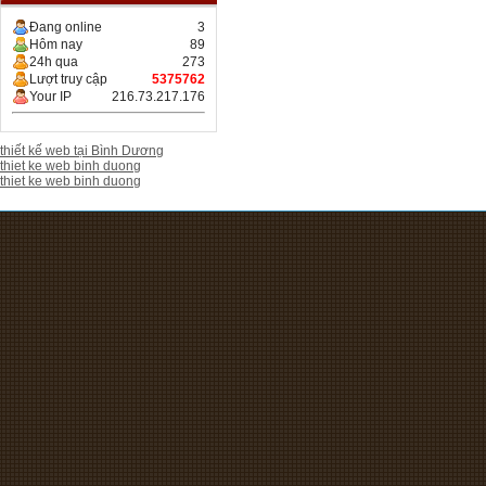
Đang online
3
Hôm nay
89
24h qua
273
Lượt truy cập
5375762
Your IP
216.73.217.176
thiết kế web tại Bình Dương
thiet ke web binh duong
thiet ke web binh duong