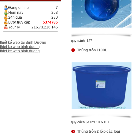
Đang online
7
Hôm nay
253
24h qua
280
Lượt truy cập
5374785
Your IP
216.73.216.145
quy cách: 127
thiết kế web tại Bình Dương
thiet ke web binh duong
Thùng tròn 1100L
thiet ke web binh duong
quy cách: Ø129-109x110
Thùng tròn 2 lớp các loại