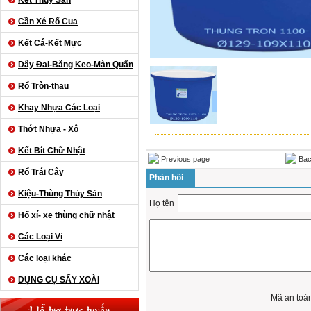
Kết Thủy Sản
Cần Xé Rổ Cua
Kết Cá-Kết Mực
Dây Đai-Băng Keo-Màn Quấn
Rổ Tròn-thau
Khay Nhựa Các Loại
Thớt Nhựa - Xô
Kết Bít Chữ Nhật
Previous page
Bac
Rổ Trái Cây
Phản hồi
Kiệu-Thùng Thủy Sản
Họ tên
Hố xí- xe thùng chữ nhật
Các Loại Vỉ
Các loại khác
DỤNG CỤ SẤY XOÀI
Mã an toà
Hỗ trợ trực tuyến