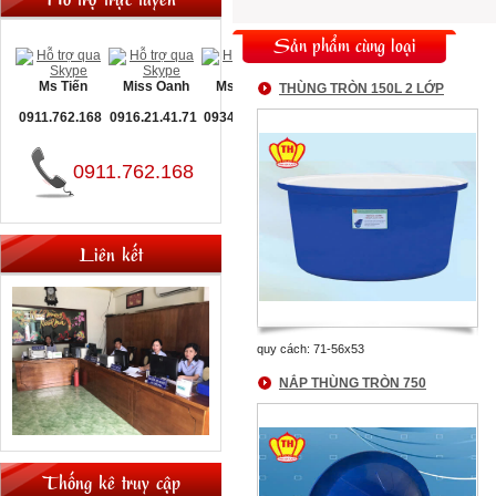
Sản phẩm cùng loại
Ms Tiến
Miss Oanh
Ms Nguyệt
THÙNG TRÒN 150L 2 LỚP
0911.762.168
0916.21.41.71
0934.093.660
0911.762.168
Liên kết
quy cách: 71-56x53
NẮP THÙNG TRÒN 750
Thống kê truy cập