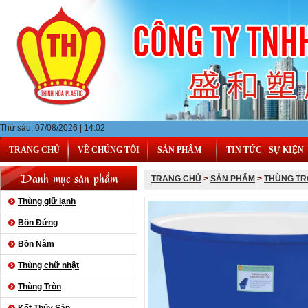
Thứ sáu, 07/08/2026 | 14:02
TRANG CHỦ
VỀ CHÚNG TÔI
SẢN PHẨM
TIN TỨC - SỰ KIỆN
Danh mục sản phẩm
TRANG CHỦ
>
SẢN PHẨM
>
THÙNG TR
Thùng giữ lạnh
Bồn Đứng
Bồn Nằm
Thùng chữ nhật
Thùng Tròn