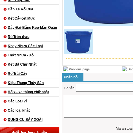
Kết Thủy Sản
Cần Xé Rổ Cua
Kết Cá-Kết Mực
Dây Đai-Băng Keo-Màn Quấn
Rổ Tròn-thau
Khay Nhựa Các Loại
Thớt Nhựa - Xô
Kết Bít Chữ Nhật
Previous page
Bac
Rổ Trái Cây
Phản hồi
Kiệu-Thùng Thủy Sản
Họ tên
Hố xí- xe thùng chữ nhật
Các Loại Vỉ
Các loại khác
DỤNG CỤ SẤY XOÀI
Mã an toà
Hỗ trợ trực tuyến