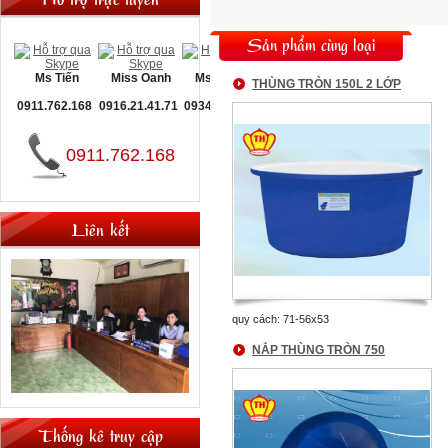
Sản phẩm cùng loại
Ms Tiến
Miss Oanh
Ms Nguyệt
THÙNG TRÒN 150L 2 LỚP
0911.762.168
0916.21.41.71
0934.093.660
0911.762.168
Liên kết
quy cách: 71-56x53
NẮP THÙNG TRÒN 750
Thống kê truy cập