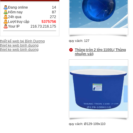
Đang online
14
Hôm nay
87
24h qua
272
Lượt truy cập
5375756
Your IP
216.73.216.175
quy cách: 127
thiết kế web tại Bình Dương
thiet ke web binh duong
thiet ke web binh duong
Thùng tròn 2 lớp 1100L( Thùng
nhuộm vải)
quy cách: Ø129-109x110