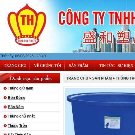
Thứ bảy, 08/08/2026 | 23:40
TRANG CHỦ
VỀ CHÚNG TÔI
SẢN PHẨM
TIN TỨC - SỰ KIỆN
Danh mục sản phẩm
TRANG CHỦ
>
SẢN PHẨM
>
THÙNG TR
Thùng giữ lạnh
Bồn Đứng
Bồn Nằm
Thùng chữ nhật
Thùng Tròn