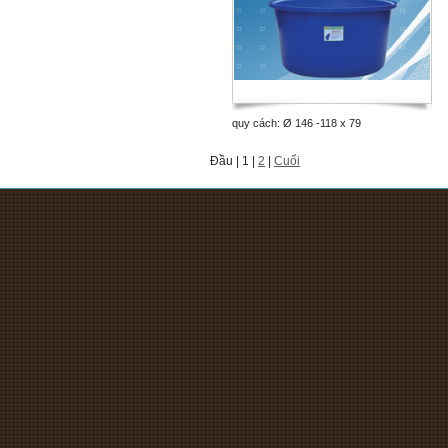
quy cách: Ø 146 -118 x 79
Đầu | 1 |
2
|
Cuối