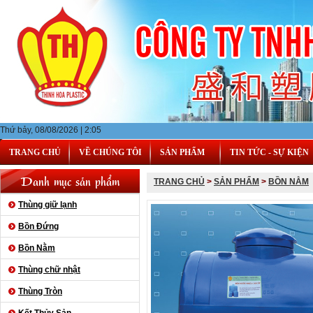
Thứ bảy, 08/08/2026 | 2:05
TRANG CHỦ
VỀ CHÚNG TÔI
SẢN PHẨM
TIN TỨC - SỰ KIỆN
Danh mục sản phẩm
TRANG CHỦ
>
SẢN PHẨM
>
BỒN NẰM
Thùng giữ lạnh
Bồn Đứng
Bồn Nằm
Thùng chữ nhật
Thùng Tròn