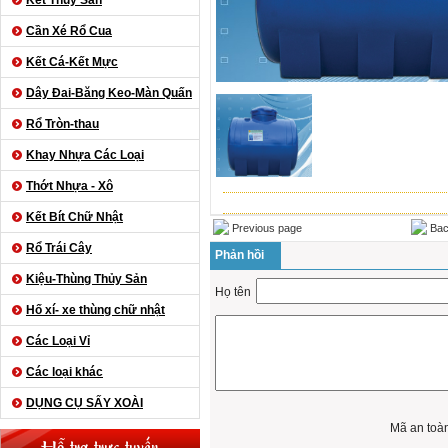
Kết Thủy Sản
Cần Xé Rổ Cua
Kết Cá-Kết Mực
Dây Đai-Băng Keo-Màn Quấn
Rổ Tròn-thau
Khay Nhựa Các Loại
Thớt Nhựa - Xô
Kết Bít Chữ Nhật
Previous page
Bac
Rổ Trái Cây
Phản hồi
Kiệu-Thùng Thủy Sản
Họ tên
Hố xí- xe thùng chữ nhật
Các Loại Vỉ
Các loại khác
DỤNG CỤ SẤY XOÀI
Mã an toà
Hỗ trợ trực tuyến