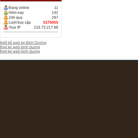
Đang online
11
Hôm nay
142
24h qua
297
Lượt truy cập
5375055
Your IP
216.73.217.88
thiết kế web tại Bình Dương
thiet ke web binh duong
thiet ke web binh duong