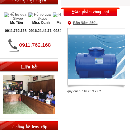
Sản phẩm cùng loại
Ms Tiến
Miss Oanh
Ms Nguyệt
Bồn Nằm 250L
0911.762.168
0916.21.41.71
0934.093.660
0911.762.168
Liên kết
quy cách: 116 x 59 x 82
Thống kê truy cập