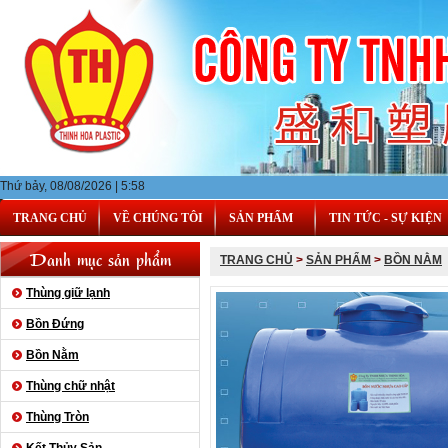
Thứ bảy, 08/08/2026 | 5:58
TRANG CHỦ
VỀ CHÚNG TÔI
SẢN PHẨM
TIN TỨC - SỰ KIỆN
Danh mục sản phẩm
TRANG CHỦ
>
SẢN PHẨM
>
BỒN NẰM
Thùng giữ lạnh
Bồn Đứng
Bồn Nằm
Thùng chữ nhật
Thùng Tròn