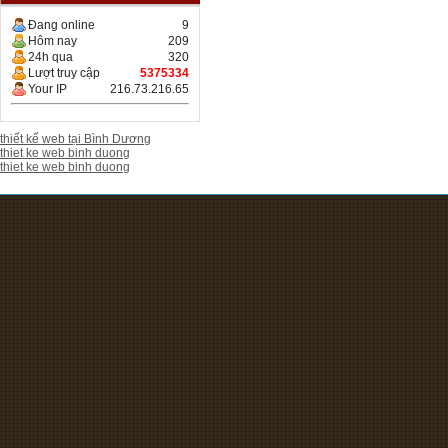
Đang online
9
Hôm nay
209
24h qua
320
Lượt truy cập
5375334
Your IP
216.73.216.65
thiết kế web tại Bình Dương
thiet ke web binh duong
thiet ke web binh duong