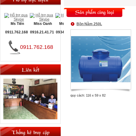
Sản phẩm cùng loại
Ms Tiến
Miss Oanh
Ms Nguyệt
Bồn Nằm 250L
0911.762.168
0916.21.41.71
0934.093.660
0911.762.168
Liên kết
quy cách: 116 x 59 x 82
Thống kê truy cập