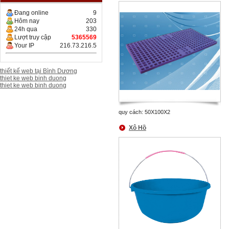
Đang online
9
Hôm nay
203
24h qua
330
Lượt truy cập
5365569
Your IP
216.73.216.5
thiết kế web tại Bình Dương
thiet ke web binh duong
thiet ke web binh duong
quy cách: 50X100X2
Xô Hồ