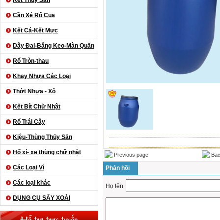
Kết Thủy Sản
Cần Xé Rổ Cua
Kết Cá-Kết Mực
Dây Đai-Băng Keo-Màn Quấn
Rổ Tròn-thau
Khay Nhựa Các Loại
Thớt Nhựa - Xô
Kết Bít Chữ Nhật
Rổ Trái Cây
Kiệu-Thùng Thủy Sản
Hố xí- xe thùng chữ nhật
Previous page
Bac
Các Loại Vỉ
Phản hồi
Các loại khác
Họ tên
DỤNG CỤ SẤY XOÀI
Hỗ trợ trực tuyến