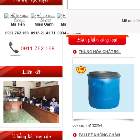
Mã an toà
Ms Tiến
Miss Oanh
Ms Nguyệt
0911.762.168
0916.21.41.71
0934.093.660
Sản phẩm cùng loại
0911.762.168
THÙNG HÓA CHẤT 50L
Liên kết
quy cách: Ø 32X54
Thống kê truy cập
PALLET KHÔNG CHÂN