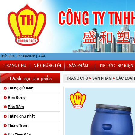
Thứ năm, 06/08/2026 | 3:44
TRANG CHỦ
VỀ CHÚNG TÔI
SẢN PHẨM
TIN TỨC - SỰ KIỆN
Danh mục sản phẩm
TRANG CHỦ
>
SẢN PHẨM
>
CÁC LOẠI
Thùng giữ lạnh
Bồn Đứng
Bồn Nằm
Thùng chữ nhật
Thùng Tròn