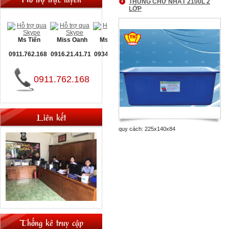
THÙNG CHỮ NHẬT 2100L 2
LỚP
Ms Tiến
Miss Oanh
Ms Nguyệt
0911.762.168
0916.21.41.71
0934.093.660
0911.762.168
Liên kết
quy cách: 225x140x84
Thống kê truy cập