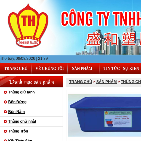
Thứ bảy, 08/08/2026 | 21:39
TRANG CHỦ
VỀ CHÚNG TÔI
SẢN PHẨM
TIN TỨC - SỰ KIỆN
Danh mục sản phẩm
TRANG CHỦ
>
SẢN PHẨM
>
THÙNG CH
Thùng giữ lạnh
Bồn Đứng
Bồn Nằm
Thùng chữ nhật
Thùng Tròn