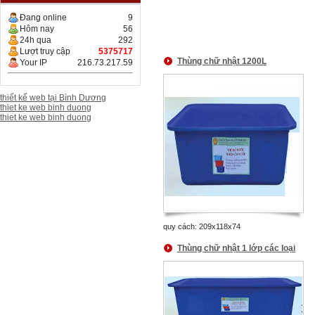
Đang online
9
Hôm nay
56
24h qua
292
Lượt truy cập
5375717
Thùng chữ nhật 1200L
Your IP
216.73.217.59
thiết kế web tại Bình Dương
thiet ke web binh duong
thiet ke web binh duong
quy cách: 209x118x74
Thùng chữ nhật 1 lớp các loại