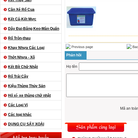
Kết Thủy Sản
Cần Xé Rổ Cua
Kết Cá-Kết Mực
Dây Đai-Băng Keo-Màn Quấn
Rổ Tròn-thau
Previous page
Bac
Khay Nhựa Các Loại
Phản hồi
Thớt Nhựa - Xô
Họ tên
Kết Bít Chữ Nhật
Rổ Trái Cây
Kiệu-Thùng Thủy Sản
Hố xí- xe thùng chữ nhật
Các Loại Vỉ
Mã an toà
Các loại khác
DỤNG CỤ SẤY XOÀI
Sản phẩm cùng loại
Hỗ trợ trực tuyến