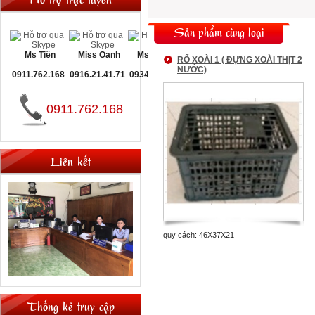
Sản phẩm cùng loại
Ms Tiến
Miss Oanh
Ms Nguyệt
RỔ XOÀI 1 ( ĐỰNG XOÀI THỊT 2
NƯỚC)
0911.762.168
0916.21.41.71
0934.093.660
0911.762.168
Liên kết
quy cách: 46X37X21
Thống kê truy cập