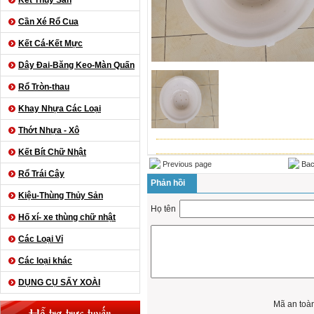
Kết Thủy Sản
Cần Xé Rổ Cua
Kết Cá-Kết Mực
Dây Đai-Băng Keo-Màn Quấn
Rổ Tròn-thau
Khay Nhựa Các Loại
Thớt Nhựa - Xô
Kết Bít Chữ Nhật
Previous page
Bac
Rổ Trái Cây
Phản hồi
Kiệu-Thùng Thủy Sản
Họ tên
Hố xí- xe thùng chữ nhật
Các Loại Vỉ
Các loại khác
DỤNG CỤ SẤY XOÀI
Mã an toà
Hỗ trợ trực tuyến