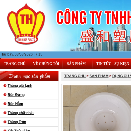
Thứ bảy, 08/08/2026 | 7:15
TRANG CHỦ
VỀ CHÚNG TÔI
SẢN PHẨM
TIN TỨC - SỰ KIỆN
Danh mục sản phẩm
TRANG CHỦ
>
SẢN PHẨM
>
DỤNG CỤ 
Thùng giữ lạnh
Bồn Đứng
Bồn Nằm
Thùng chữ nhật
Thùng Tròn