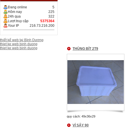
Đang online
5
Hôm nay
225
24h qua
322
Lượt truy cập
5375364
Your IP
216.73.216.200
thiết kế web tại Bình Dương
thiet ke web binh duong
thiet ke web binh duong
THÙNG BÍT 2T9
quy cách: 49x36x29
VỈ SẤY 90