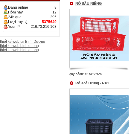
RỔ SẦU RIÊNG
Đang online
8
Hôm nay
12
24h qua
295
Lượt truy cập
5375649
Your IP
216.73.216.103
thiết kế web tại Bình Dương
thiet ke web binh duong
thiet ke web binh duong
quy cách: 46.5x38x24
Rổ Xoài Trung - RX1