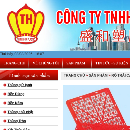
Thứ bảy, 08/08/2026 | 18:07
TRANG CHỦ
VỀ CHÚNG TÔI
SẢN PHẨM
TIN TỨC - SỰ KIỆN
Danh mục sản phẩm
TRANG CHỦ
>
SẢN PHẨM
>
RỔ TRÁI C
Thùng giữ lạnh
Bồn Đứng
Bồn Nằm
Thùng chữ nhật
Thùng Tròn