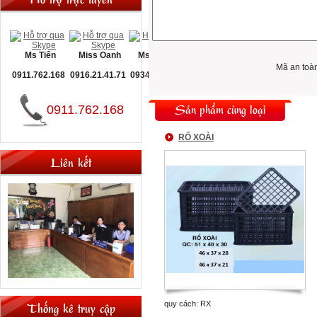
Ms Tiến
Miss Oanh
Ms Nguyệt
Mã an toà
0911.762.168
0916.21.41.71
0934.093.660
Sản phẩm cùng loại
0911.762.168
RỔ XOÀI
Liên kết
Thống kê truy cập
quy cách: RX