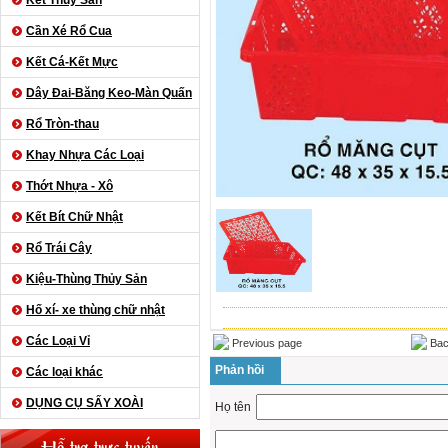
Kết Thủy Sản
Cần Xé Rổ Cua
Kết Cá-Kết Mực
Dây Đai-Băng Keo-Màn Quấn
Rổ Tròn-thau
Khay Nhựa Các Loại
Thớt Nhựa - Xô
Kết Bít Chữ Nhật
Rổ Trái Cây
Kiệu-Thùng Thủy Sản
Hố xí- xe thùng chữ nhật
Các Loại Vỉ
Previous page
Bac
Phản hồi
Các loại khác
DỤNG CỤ SẤY XOÀI
Họ tên
Hỗ trợ trực tuyến