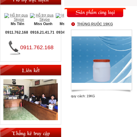
Sản phẩm cùng loại
Ms Tiến
Miss Oanh
Ms Nguyệt
THÙNG RUỐC 19KG
0911.762.168
0916.21.41.71
0934.093.660
0911.762.168
Liên kết
quy cách: 19KG
Thống kê truy cập