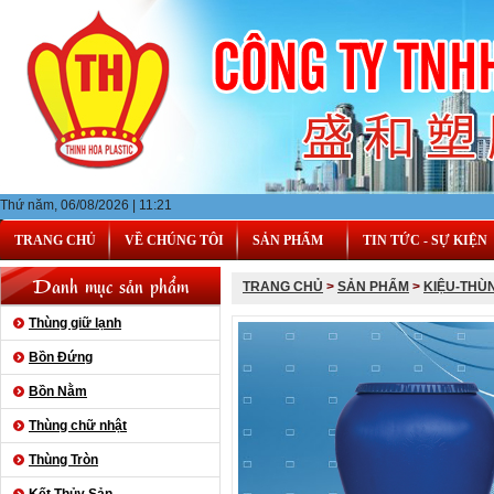
Thứ năm, 06/08/2026 | 11:21
TRANG CHỦ
VỀ CHÚNG TÔI
SẢN PHẨM
TIN TỨC - SỰ KIỆN
Danh mục sản phẩm
TRANG CHỦ
>
SẢN PHẨM
>
KIỆU-THÙ
Thùng giữ lạnh
Bồn Đứng
Bồn Nằm
Thùng chữ nhật
Thùng Tròn