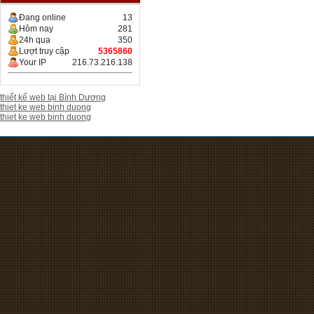
Đang online
13
Hôm nay
281
24h qua
350
Lượt truy cập
5365860
Your IP
216.73.216.138
thiết kế web tại Bình Dương
thiet ke web binh duong
thiet ke web binh duong