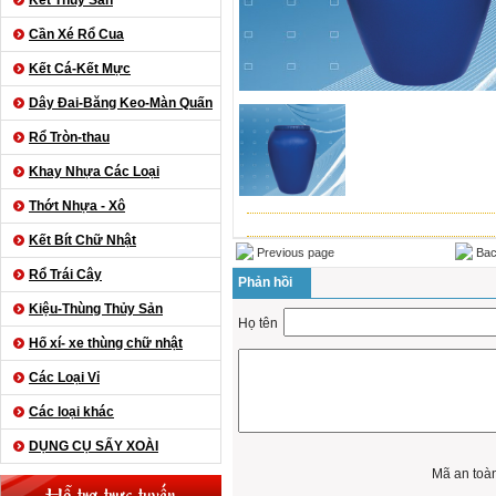
Kết Thủy Sản
Cần Xé Rổ Cua
Kết Cá-Kết Mực
Dây Đai-Băng Keo-Màn Quấn
Rổ Tròn-thau
Khay Nhựa Các Loại
Thớt Nhựa - Xô
Kết Bít Chữ Nhật
Previous page
Bac
Rổ Trái Cây
Phản hồi
Kiệu-Thùng Thủy Sản
Họ tên
Hố xí- xe thùng chữ nhật
Các Loại Vỉ
Các loại khác
DỤNG CỤ SẤY XOÀI
Mã an toà
Hỗ trợ trực tuyến