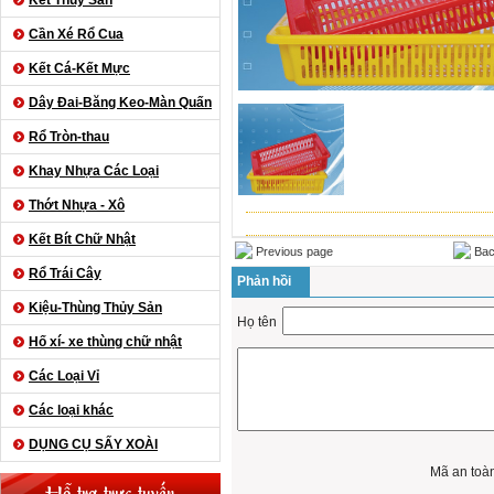
Kết Thủy Sản
Cần Xé Rổ Cua
Kết Cá-Kết Mực
Dây Đai-Băng Keo-Màn Quấn
Rổ Tròn-thau
Khay Nhựa Các Loại
Thớt Nhựa - Xô
Kết Bít Chữ Nhật
Previous page
Bac
Rổ Trái Cây
Phản hồi
Kiệu-Thùng Thủy Sản
Họ tên
Hố xí- xe thùng chữ nhật
Các Loại Vỉ
Các loại khác
DỤNG CỤ SẤY XOÀI
Mã an toà
Hỗ trợ trực tuyến