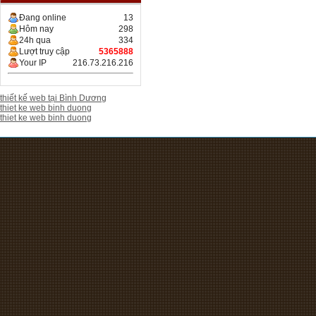
Đang online
13
Hôm nay
298
24h qua
334
Lượt truy cập
5365888
Your IP
216.73.216.216
thiết kế web tại Bình Dương
thiet ke web binh duong
thiet ke web binh duong