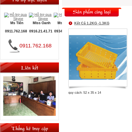
Sản phẩm cùng loại
Ms Tiến
Miss Oanh
Ms Nguyệt
Kết Cá 1.2KG -1.3KG
0911.762.168
0916.21.41.71
0934.093.660
0911.762.168
Liên kết
quy cách: 52 x 35 x 14
Thống kê truy cập