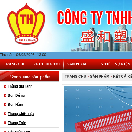
Thứ năm, 06/08/2026 | 13:00
TRANG CHỦ
VỀ CHÚNG TÔI
SẢN PHẨM
TIN TỨC - SỰ KIỆN
Danh mục sản phẩm
TRANG CHỦ
>
SẢN PHẨM
>
KẾT CÁ-K
Thùng giữ lạnh
Bồn Đứng
Bồn Nằm
Thùng chữ nhật
Thùng Tròn