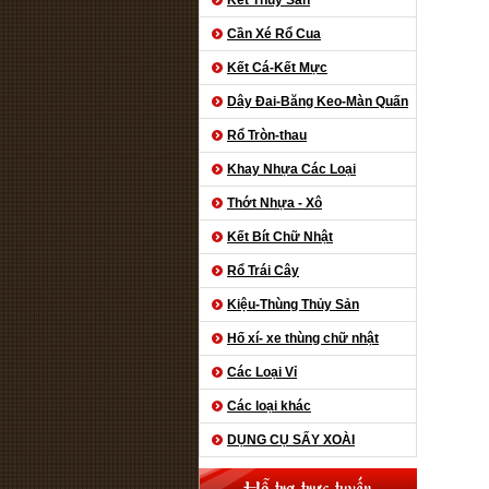
Kết Thủy Sản
Cần Xé Rổ Cua
Kết Cá-Kết Mực
Dây Đai-Băng Keo-Màn Quấn
Rổ Tròn-thau
Khay Nhựa Các Loại
Thớt Nhựa - Xô
Kết Bít Chữ Nhật
Rổ Trái Cây
Kiệu-Thùng Thủy Sản
Hố xí- xe thùng chữ nhật
Các Loại Vỉ
Các loại khác
DỤNG CỤ SẤY XOÀI
Hỗ trợ trực tuyến