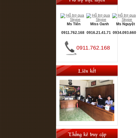
Ms Tiến
Miss Oanh
Ms Nguyệt
0911.762.168
0916.21.41.71
0934.093.660
0911.762.168
Liên kết
Thống kê truy cập