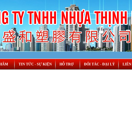
PHẨM
TIN TỨC - SỰ KIỆN
HỖ TRỢ
ĐỐI TÁC - ĐẠI LÝ
LIÊN